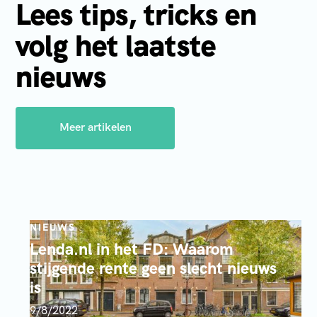
Lees tips, tricks en
volg het laatste
nieuws
Meer artikelen
NIEUWS
Lenda.nl in het FD: Waarom
stijgende rente geen slecht nieuws
is
9/8/2022